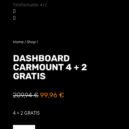
Home
/
Shop
/
DASHBOARD
CARMOUNT 4 + 2
GRATIS
Ursprünglicher
Aktueller
209,94
€
99,96
€
Preis
Preis
4 + 2 GRATIS
war:
ist:
DASHBOARD